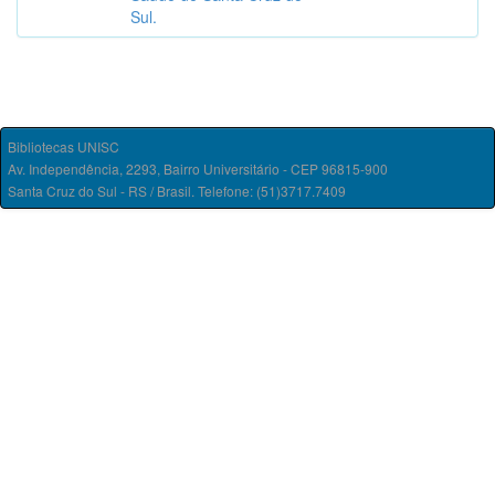
Sul.
Bibliotecas UNISC
Av. Independência, 2293, Bairro Universitário - CEP 96815-900
Santa Cruz do Sul - RS / Brasil. Telefone: (51)3717.7409