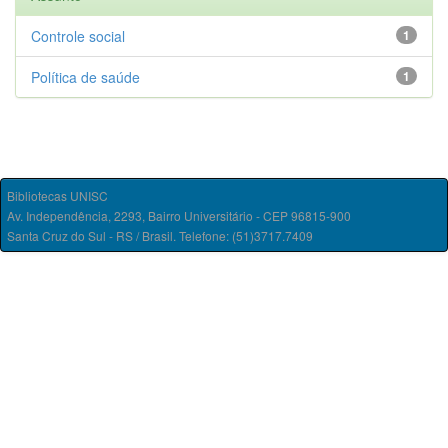
Controle social
1
Política de saúde
1
Bibliotecas UNISC
Av. Independência, 2293, Bairro Universitário - CEP 96815-900
Santa Cruz do Sul - RS / Brasil. Telefone: (51)3717.7409