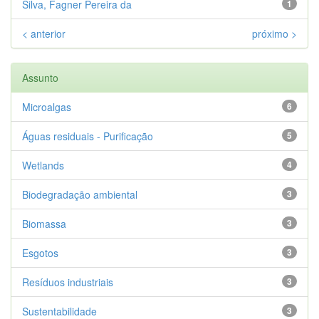
Silva, Fagner Pereira da
1
< anterior
próximo >
Assunto
Microalgas
6
Águas residuais - Purificação
5
Wetlands
4
Biodegradação ambiental
3
Biomassa
3
Esgotos
3
Resíduos industriais
3
Sustentabilidade
3