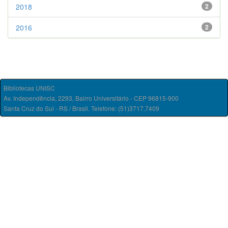
2018
2
2016
2
Bibliotecas UNISC
Av. Independência, 2293, Bairro Universitário - CEP 96815-900
Santa Cruz do Sul - RS / Brasil. Telefone: (51)3717.7409