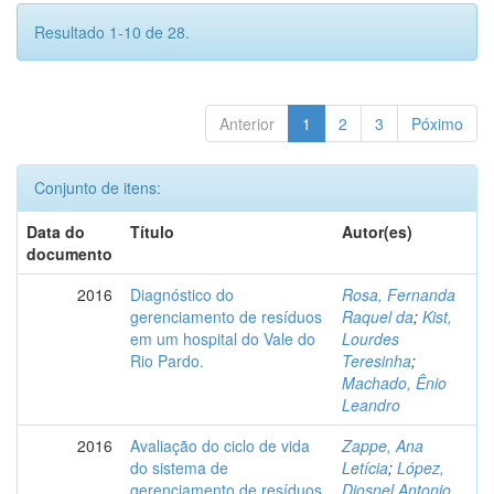
Resultado 1-10 de 28.
Anterior
1
2
3
Póximo
Conjunto de itens:
Data do
Título
Autor(es)
documento
2016
Diagnóstico do
Rosa, Fernanda
gerenciamento de resíduos
Raquel da
;
Kist,
em um hospital do Vale do
Lourdes
Rio Pardo.
Teresinha
;
Machado, Ênio
Leandro
2016
Avaliação do ciclo de vida
Zappe, Ana
do sistema de
Letícia
;
López,
gerenciamento de resíduos
Diosnel Antonio