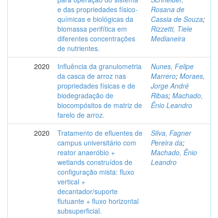
e das propriedades físico-
Rosana de
químicas e biológicas da
Cassia de Souza
;
biomassa perifítica em
Rizzetti, Tiele
diferentes concentrações
Medianeira
de nutrientes.
2020
Influência da granulometria
Nunes, Felipe
da casca de arroz nas
Marrero
;
Moraes,
propriedades físicas e de
Jorge André
biodegradação de
Ribas
;
Machado,
biocompósitos de matriz de
Ênio Leandro
farelo de arroz.
2020
Tratamento de efluentes de
Silva, Fagner
campus universitário com
Pereira da
;
reator anaeróbio +
Machado, Ênio
wetlands construídos de
Leandro
configuração mista: fluxo
vertical +
decantador/suporte
flutuante + fluxo horizontal
subsuperficial.