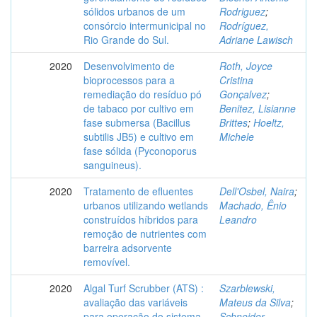
sólidos urbanos de um
Rodriguez
;
consórcio intermunicipal no
Rodríguez,
Rio Grande do Sul.
Adriane Lawisch
2020
Desenvolvimento de
Roth, Joyce
bioprocessos para a
Cristina
remediação do resíduo pó
Gonçalvez
;
de tabaco por cultivo em
Benitez, Lisianne
fase submersa (Bacillus
Brittes
;
Hoeltz,
subtilis JB5) e cultivo em
Michele
fase sólida (Pyconoporus
sanguineus).
2020
Tratamento de efluentes
Dell'Osbel, Naira
;
urbanos utilizando wetlands
Machado, Ênio
construídos híbridos para
Leandro
remoção de nutrientes com
barreira adsorvente
removível.
2020
Algal Turf Scrubber (ATS) :
Szarblewski,
avaliação das variáveis
Mateus da Silva
;
para operação do sistema
Schneider,