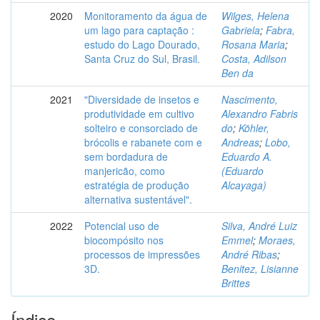
2020
Monitoramento da água de
Wilges, Helena
um lago para captação :
Gabriela
;
Fabra,
estudo do Lago Dourado,
Rosana Maria
;
Santa Cruz do Sul, Brasil.
Costa, Adilson
Ben da
2021
"Diversidade de insetos e
Nascimento,
produtividade em cultivo
Alexandro Fabris
solteiro e consorciado de
do
;
Köhler,
brócolis e rabanete com e
Andreas
;
Lobo,
sem bordadura de
Eduardo A.
manjericão, como
(Eduardo
estratégia de produção
Alcayaga)
alternativa sustentável".
2022
Potencial uso de
Silva, André Luiz
biocompósito nos
Emmel
;
Moraes,
processos de impressões
André Ribas
;
3D.
Benitez, Lisianne
Brittes
Índice