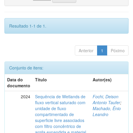
Resultado 1-1 de 1.
Anterior
1
Póximo
Conjunto de itens:
Data do
Título
Autor(es)
documento
2024
Sequência de Wetlands de
Fochi, Deison
fluxo vertical saturado com
Antonio Taufer
;
unidade de fluxo
Machado, Ênio
compartimentado de
Leandro
superficie livre associados
com filtro concêntrico de
argila expandida e material