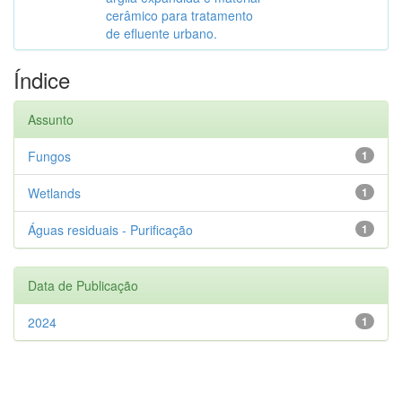
cerâmico para tratamento
de efluente urbano.
Índice
Assunto
Fungos
1
Wetlands
1
Águas residuais - Purificação
1
Data de Publicação
2024
1