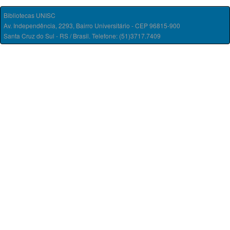
Bibliotecas UNISC
Av. Independência, 2293, Bairro Universitário - CEP 96815-900
Santa Cruz do Sul - RS / Brasil. Telefone: (51)3717.7409