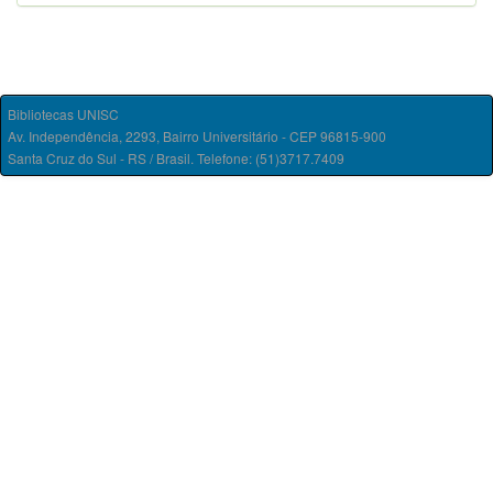
Bibliotecas UNISC
Av. Independência, 2293, Bairro Universitário - CEP 96815-900
Santa Cruz do Sul - RS / Brasil. Telefone: (51)3717.7409