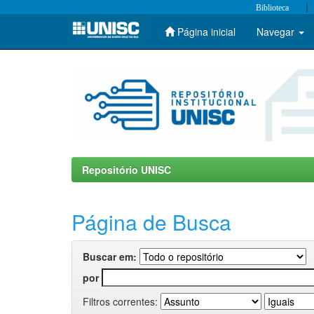
|
Biblioteca
Página inicial
Navegar
Skip
navigation
Repositório UNISC
Página de Busca
Buscar em:
por
Filtros correntes: