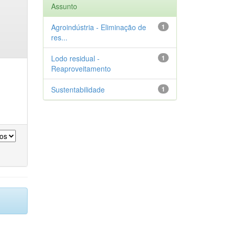
Assunto
Agroindústria - Eliminação de
1
res...
Lodo residual -
1
Reaproveitamento
Sustentabilidade
1