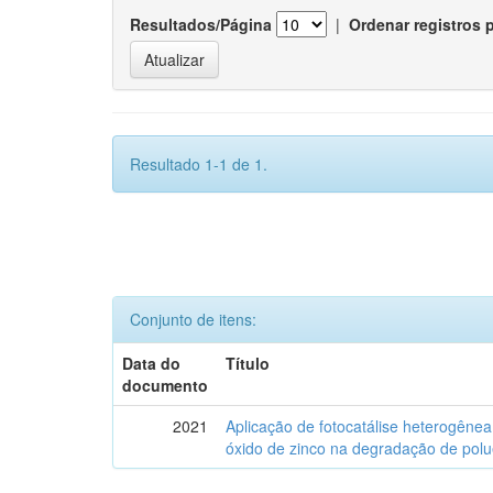
Resultados/Página
|
Ordenar registros 
Resultado 1-1 de 1.
Conjunto de itens:
Data do
Título
documento
2021
Aplicação de fotocatálise heterogênea
óxido de zinco na degradação de polu