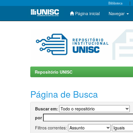
|
Biblioteca
Página inicial
Navegar
Skip
navigation
Repositório UNISC
Página de Busca
Buscar em:
por
Filtros correntes: