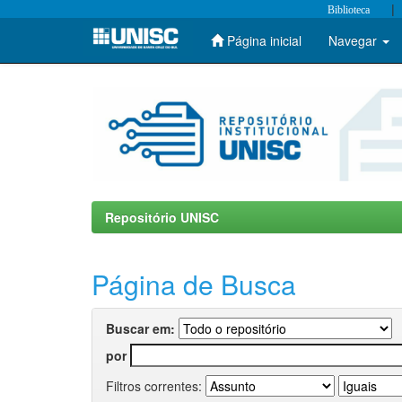
|
Biblioteca
Página inicial
Navegar
Skip
navigation
Repositório UNISC
Página de Busca
Buscar em:
por
Filtros correntes: