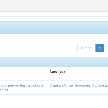
Anterior
1
Autor(es)
 com perovskitas de nióbio e
Crauss, Camila
;
Rodrigues, Adriane L
entes.