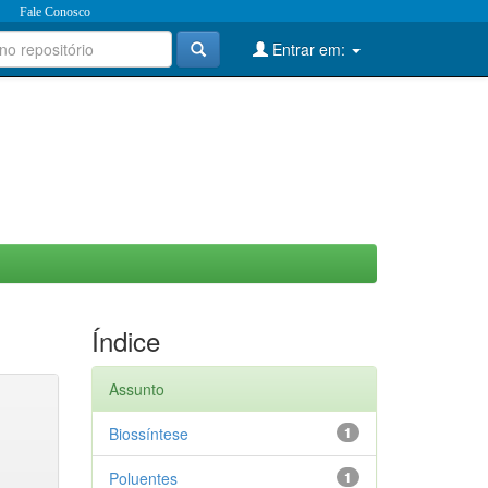
Fale Conosco
Entrar em:
Índice
Assunto
Biossíntese
1
Poluentes
1