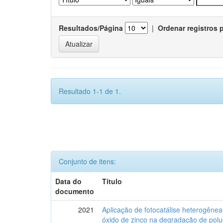
Resultados/Página
|
Ordenar registros 
Resultado 1-1 de 1.
Conjunto de itens:
Data do
Título
documento
2021
Aplicação de fotocatálise heterogênea
óxido de zinco na degradação de polu