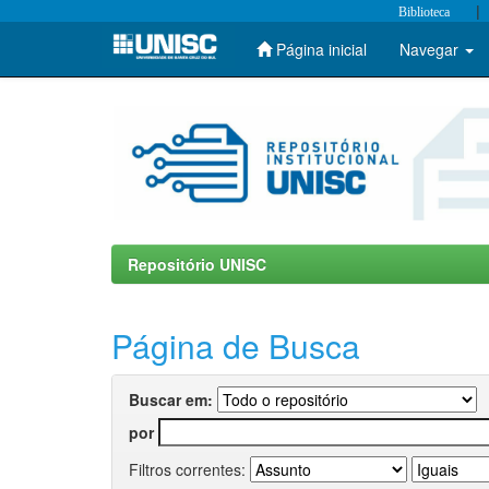
|
Biblioteca
Página inicial
Navegar
Skip
navigation
Repositório UNISC
Página de Busca
Buscar em:
por
Filtros correntes: