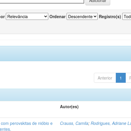
por
Ordenar
Registro(s)
Anterior
1
Autor(es)
 com perovskitas de nióbio e
Crauss, Camila
;
Rodrigues, Adriane L
entes.