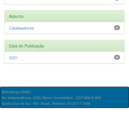
Assunto
Catalisadores
1
Data de Publicação
2021
1
Bibliotecas UNISC
Av. Independência, 2293, Bairro Universitário - CEP 96815-900
Santa Cruz do Sul - RS / Brasil. Telefone: (51)3717.7409