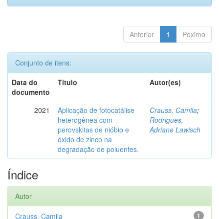
Anterior
1
Póximo
Conjunto de itens:
Data do
Título
Autor(es)
documento
2021
Aplicação de fotocatálise
Crauss, Camila
;
heterogênea com
Rodrigues,
perovskitas de nióbio e
Adriane Lawisch
óxido de zinco na
degradação de poluentes.
Índice
Autor
Crauss, Camila
1