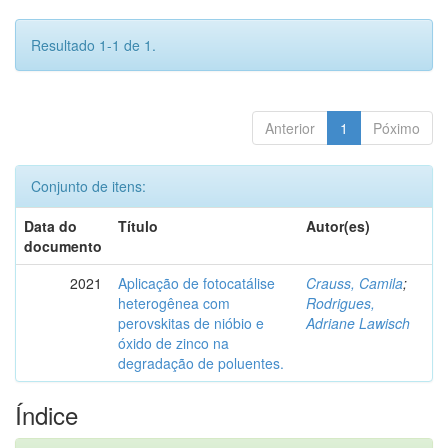
Resultado 1-1 de 1.
Anterior
1
Póximo
Conjunto de itens:
Data do
Título
Autor(es)
documento
2021
Aplicação de fotocatálise
Crauss, Camila
;
heterogênea com
Rodrigues,
perovskitas de nióbio e
Adriane Lawisch
óxido de zinco na
degradação de poluentes.
Índice