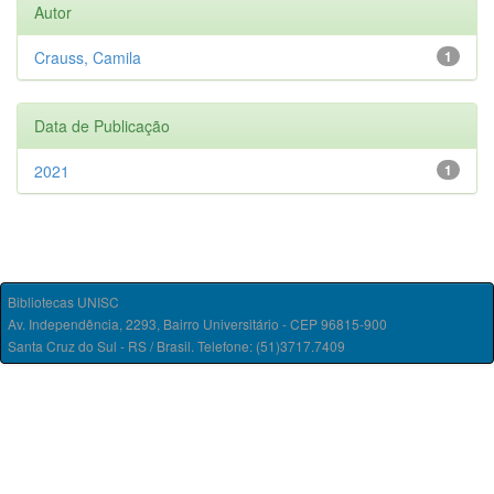
Autor
Crauss, Camila
1
Data de Publicação
2021
1
Bibliotecas UNISC
Av. Independência, 2293, Bairro Universitário - CEP 96815-900
Santa Cruz do Sul - RS / Brasil. Telefone: (51)3717.7409