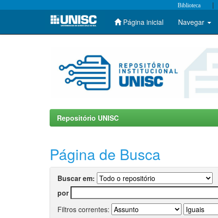
|
Biblioteca
Página inicial
Navegar
Skip
navigation
Repositório UNISC
Página de Busca
Buscar em:
por
Filtros correntes: