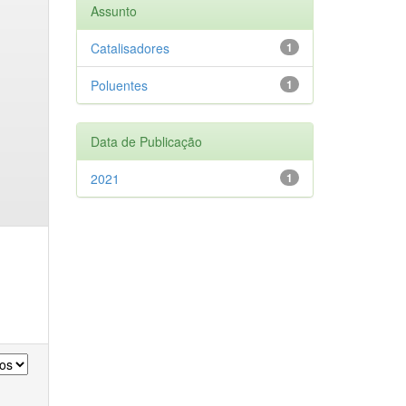
Assunto
Catalisadores
1
Poluentes
1
Data de Publicação
2021
1