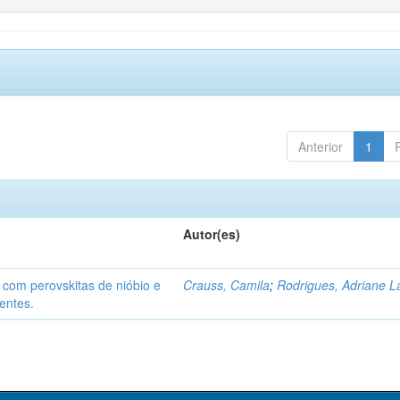
Anterior
1
Autor(es)
 com perovskitas de nióbio e
Crauss, Camila
;
Rodrigues, Adriane L
entes.