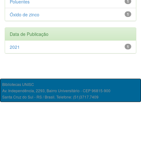
Poluentes
1
Óxido de zinco
1
Data de Publicação
2021
1
Bibliotecas UNISC
Av. Independência, 2293, Bairro Universitário - CEP 96815-900
Santa Cruz do Sul - RS / Brasil. Telefone: (51)3717.7409