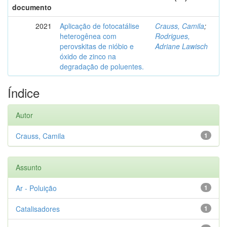
documento
2021
Aplicação de fotocatálise
Crauss, Camila
;
heterogênea com
Rodrigues,
perovskitas de nióbio e
Adriane Lawisch
óxido de zinco na
degradação de poluentes.
Índice
Autor
Crauss, Camila
1
Assunto
Ar - Poluição
1
Catalisadores
1