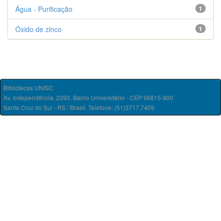
Água - Purificação
1
Óxido de zinco
1
Bibliotecas UNISC
Av. Independência, 2293, Bairro Universitário - CEP 96815-900
Santa Cruz do Sul - RS / Brasil. Telefone: (51)3717.7409