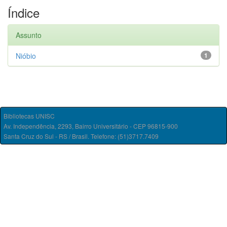
Índice
Assunto
Nióbio
1
Bibliotecas UNISC
Av. Independência, 2293, Bairro Universitário - CEP 96815-900
Santa Cruz do Sul - RS / Brasil. Telefone: (51)3717.7409