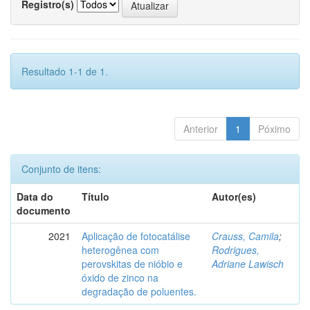
Registro(s)
Resultado 1-1 de 1.
Anterior
1
Póximo
Conjunto de itens:
Data do
Título
Autor(es)
documento
2021
Aplicação de fotocatálise
Crauss, Camila
;
heterogênea com
Rodrigues,
perovskitas de nióbio e
Adriane Lawisch
óxido de zinco na
degradação de poluentes.