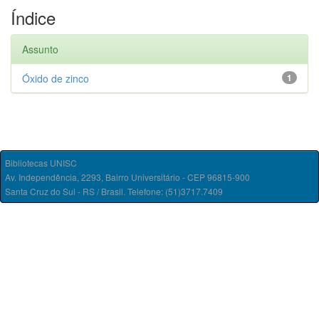
Índice
Assunto
Óxido de zinco
1
Bibliotecas UNISC
Av. Independência, 2293, Bairro Universitário - CEP 96815-900
Santa Cruz do Sul - RS / Brasil. Telefone: (51)3717.7409