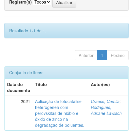
Registro(s)
Resultado 1-1 de 1.
Anterior
1
Póximo
Conjunto de itens:
Data do
Título
Autor(es)
documento
2021
Aplicação de fotocatálise
Crauss, Camila
;
heterogênea com
Rodrigues,
perovskitas de nióbio e
Adriane Lawisch
óxido de zinco na
degradação de poluentes.