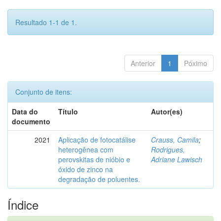
Resultado 1-1 de 1.
Anterior
1
Póximo
Conjunto de itens:
Data do
Título
Autor(es)
documento
2021
Aplicação de fotocatálise
Crauss, Camila
;
heterogênea com
Rodrigues,
perovskitas de nióbio e
Adriane Lawisch
óxido de zinco na
degradação de poluentes.
Índice