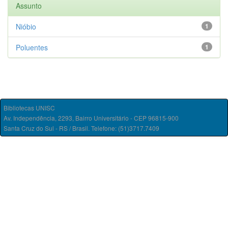
Assunto
Nióbio
1
Poluentes
1
Bibliotecas UNISC
Av. Independência, 2293, Bairro Universitário - CEP 96815-900
Santa Cruz do Sul - RS / Brasil. Telefone: (51)3717.7409