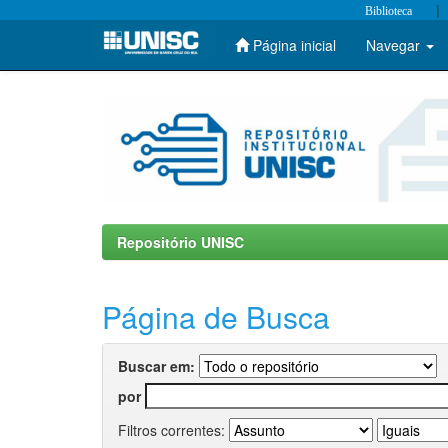
|
Biblioteca
Página inicial
Navegar
Skip
navigation
Repositório UNISC
Página de Busca
Buscar em:
por
Filtros correntes: