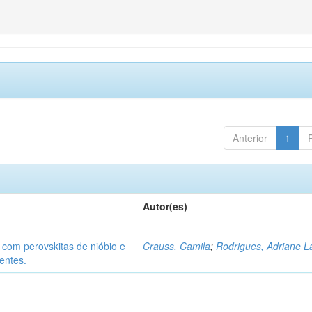
Anterior
1
Autor(es)
 com perovskitas de nióbio e
Crauss, Camila
;
Rodrigues, Adriane L
entes.