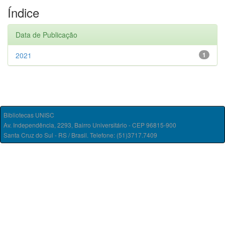
Índice
Data de Publicação
2021
1
Bibliotecas UNISC
Av. Independência, 2293, Bairro Universitário - CEP 96815-900
Santa Cruz do Sul - RS / Brasil. Telefone: (51)3717.7409