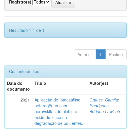
Registro(s)
Resultado 1-1 de 1.
Anterior
1
Póximo
Conjunto de itens:
Data do
Título
Autor(es)
documento
2021
Aplicação de fotocatálise
Crauss, Camila
;
heterogênea com
Rodrigues,
perovskitas de nióbio e
Adriane Lawisch
óxido de zinco na
degradação de poluentes.