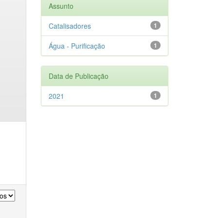
Assunto
Catalisadores
1
Água - Purificação
1
Data de Publicação
2021
1