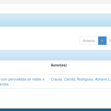
Anterior
1
Autor(es)
 com perovskitas de nióbio e
Crauss, Camila
;
Rodrigues, Adriane L
entes.