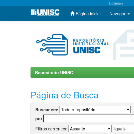
|
Biblioteca
Página inicial
Navegar
Skip
navigation
Repositório UNISC
Página de Busca
Buscar em:
por
Filtros correntes: