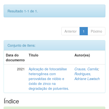
Resultado 1-1 de 1.
Anterior
1
Póximo
Conjunto de itens:
Data do
Título
Autor(es)
documento
2021
Aplicação de fotocatálise
Crauss, Camila
;
heterogênea com
Rodrigues,
perovskitas de nióbio e
Adriane Lawisch
óxido de zinco na
degradação de poluentes.
Índice