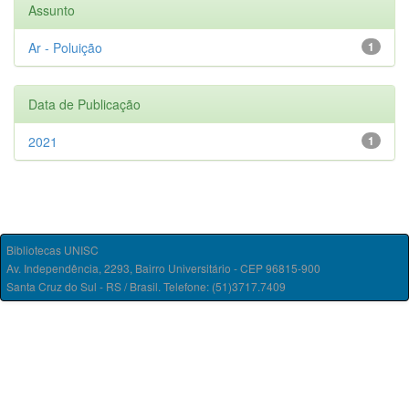
Assunto
Ar - Poluição
1
Data de Publicação
2021
1
Bibliotecas UNISC
Av. Independência, 2293, Bairro Universitário - CEP 96815-900
Santa Cruz do Sul - RS / Brasil. Telefone: (51)3717.7409