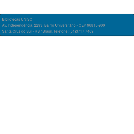
Bibliotecas UNISC
Av. Independência, 2293, Bairro Universitário - CEP 96815-900
Santa Cruz do Sul - RS / Brasil. Telefone: (51)3717.7409