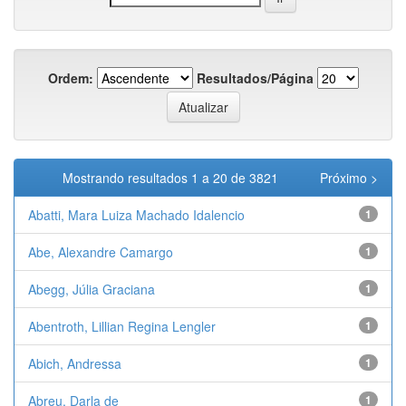
Ordem:
Resultados/Página
Mostrando resultados 1 a 20 de 3821
Próximo >
Abatti, Mara Luiza Machado Idalencio
1
Abe, Alexandre Camargo
1
Abegg, Júlia Graciana
1
Abentroth, Lillian Regina Lengler
1
Abich, Andressa
1
Abreu, Darla de
1