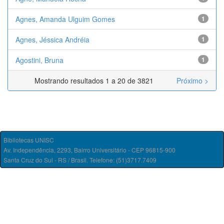
Agnes, Amanda Ulguim Gomes
1
Agnes, Jéssica Andréia
1
Agostini, Bruna
1
Mostrando resultados 1 a 20 de 3821
Próximo >
Bibliotecas UNISC
Av. Independência, 2293, Bairro Universitário - CEP 96815-900
Santa Cruz do Sul - RS / Brasil. Telefone: (51)3717.7409