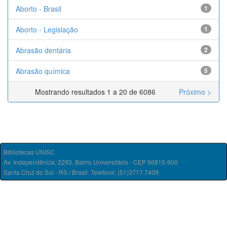
Aborto - Brasil
1
Aborto - Legislação
1
Abrasão dentária
2
Abrasão química
5
Mostrando resultados 1 a 20 de 6086
Próximo >
Bibliotecas UNISC
Av. Independência, 2293, Bairro Universitário - CEP 96815-900
Santa Cruz do Sul - RS / Brasil. Telefone: (51)3717.7409