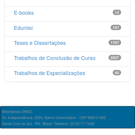
E-books
13
Edunisc
137
Teses e Dissertações
1767
Trabalhos de Conclusão de Curso
2027
Trabalhos de Especializações
40
Bibliotecas UNISC
Av. Independência, 2293, Bairro Universitário - CEP 96815-900
Santa Cruz do Sul - RS / Brasil. Telefone: (51)3717.7409