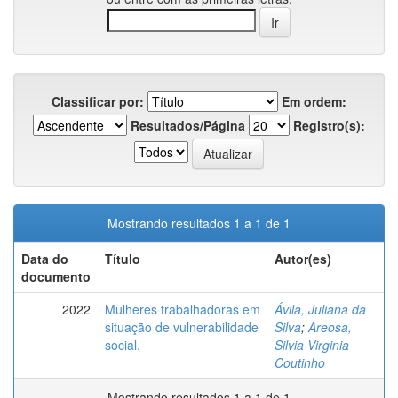
Classificar por:
Em ordem:
Resultados/Página
Registro(s):
Mostrando resultados 1 a 1 de 1
Data do
Título
Autor(es)
documento
2022
Mulheres trabalhadoras em
Ávila, Juliana da
situação de vulnerabilidade
Silva
;
Areosa,
social.
Silvia Virginia
Coutinho
Mostrando resultados 1 a 1 de 1