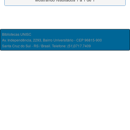
Bibliotecas UNISC
Av. Independência, 2293, Bairro Universitário - CEP 96815-900
Santa Cruz do Sul - RS / Brasil. Telefone: (51)3717.7409