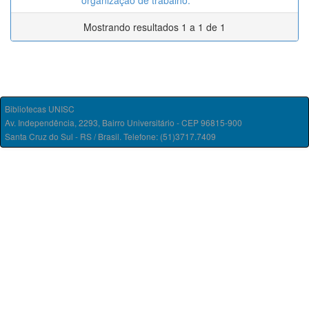
organização de trabalho.
Mostrando resultados 1 a 1 de 1
Bibliotecas UNISC
Av. Independência, 2293, Bairro Universitário - CEP 96815-900
Santa Cruz do Sul - RS / Brasil. Telefone: (51)3717.7409