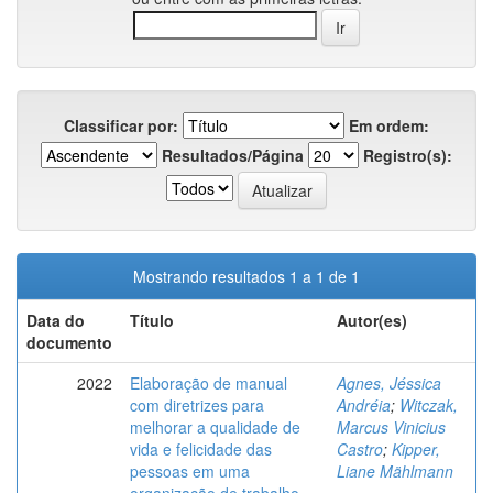
Classificar por:
Em ordem:
Resultados/Página
Registro(s):
Mostrando resultados 1 a 1 de 1
Data do
Título
Autor(es)
documento
2022
Elaboração de manual
Agnes, Jéssica
com diretrizes para
Andréia
;
Witczak,
melhorar a qualidade de
Marcus Vinicius
vida e felicidade das
Castro
;
Kipper,
pessoas em uma
Liane Mählmann