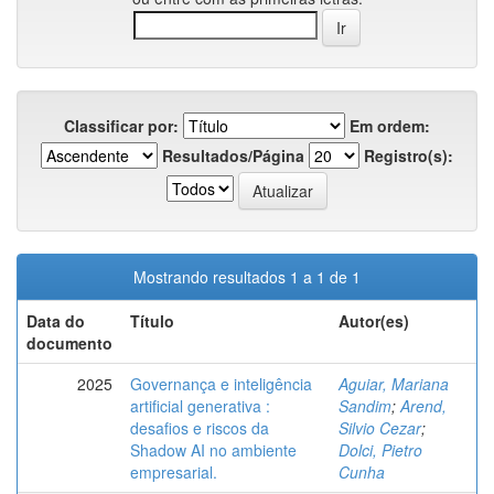
Classificar por:
Em ordem:
Resultados/Página
Registro(s):
Mostrando resultados 1 a 1 de 1
Data do
Título
Autor(es)
documento
2025
Governança e inteligência
Aguiar, Mariana
artificial generativa :
Sandim
;
Arend,
desafios e riscos da
Silvio Cezar
;
Shadow AI no ambiente
Dolci, Pietro
empresarial.
Cunha