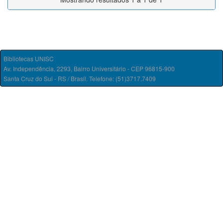
Bibliotecas UNISC
Av. Independência, 2293, Bairro Universitário - CEP 96815-900
Santa Cruz do Sul - RS / Brasil. Telefone: (51)3717.7409