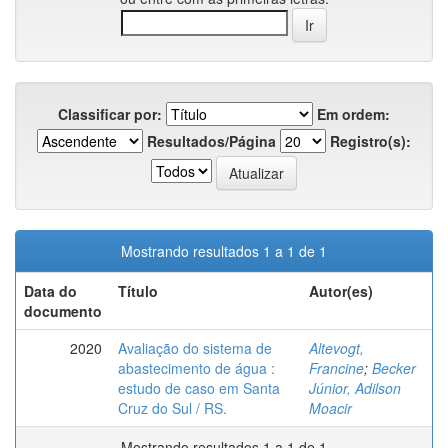
Classificar por:
Em ordem:
Resultados/Página
Registro(s):
Mostrando resultados 1 a 1 de 1
Data do
Título
Autor(es)
documento
2020
Avaliação do sistema de
Altevogt,
abastecimento de água :
Francine
;
Becker
estudo de caso em Santa
Júnior, Adilson
Cruz do Sul / RS.
Moacir
Mostrando resultados 1 a 1 de 1