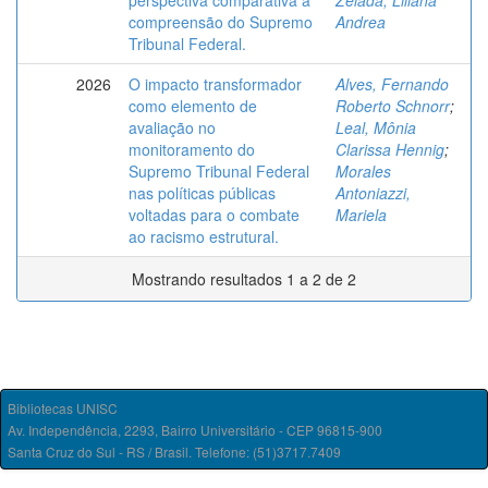
perspectiva comparativa à
Zelada, Liliana
compreensão do Supremo
Andrea
Tribunal Federal.
2026
O impacto transformador
Alves, Fernando
como elemento de
Roberto Schnorr
;
avaliação no
Leal, Mônia
monitoramento do
Clarissa Hennig
;
Supremo Tribunal Federal
Morales
nas políticas públicas
Antoniazzi,
voltadas para o combate
Mariela
ao racismo estrutural.
Mostrando resultados 1 a 2 de 2
Bibliotecas UNISC
Av. Independência, 2293, Bairro Universitário - CEP 96815-900
Santa Cruz do Sul - RS / Brasil. Telefone: (51)3717.7409