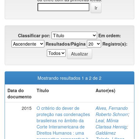
Classificar por:
Em ordem:
Resultados/Página
Registro(s):
Mostrando resultados 1 a 2 de 2
Data do
Título
Autor(es)
documento
2015
O critério do dever de
Alves, Fernando
proteção nas condenações
Roberto Schnorr
;
brasileiras no âmbito da
Leal, Mônia
Corte Interamericana de
Clarissa Hennig
;
Direitos Humanos : uma
Galdámez