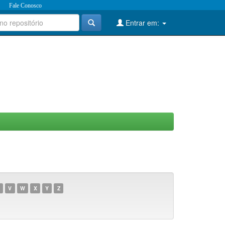
Fale Conosco
Entrar em:
V
W
X
Y
Z