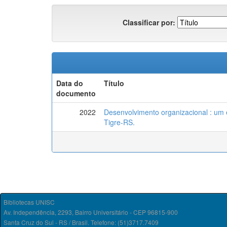
Classificar por:
Data do
Título
documento
2022
Desenvolvimento organizacional : um 
Tigre-RS.
Bibliotecas UNISC
Av. Independência, 2293, Bairro Universitário - CEP 96815-900
Santa Cruz do Sul - RS / Brasil. Telefone: (51)3717.7409