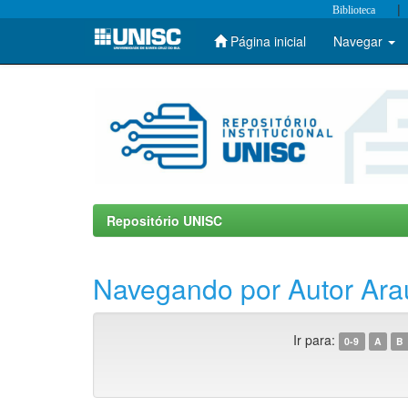
|
Biblioteca
Página inicial
Navegar
Skip
navigation
Repositório UNISC
Navegando por Autor Araú
Ir para:
0-9
A
B