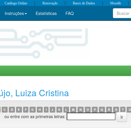
|
|
|
|
Catálogo Online
Renovação
Bases de Dados
Moodle
Instruções
Estatísticas
FAQ
jo, Luiza Cristina
C
D
E
F
G
H
I
J
K
L
M
N
O
P
Q
R
S
T
U
ou entre com as primeiras letras: