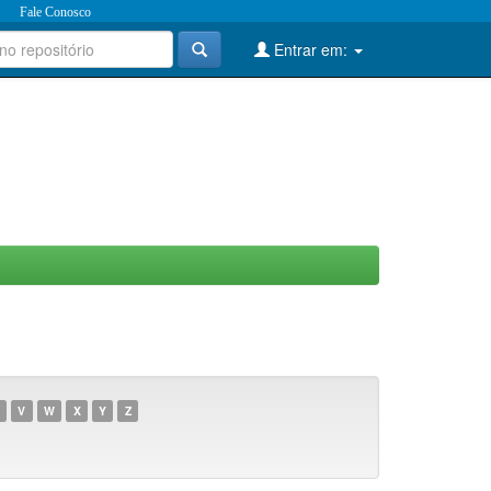
Fale Conosco
Entrar em:
V
W
X
Y
Z