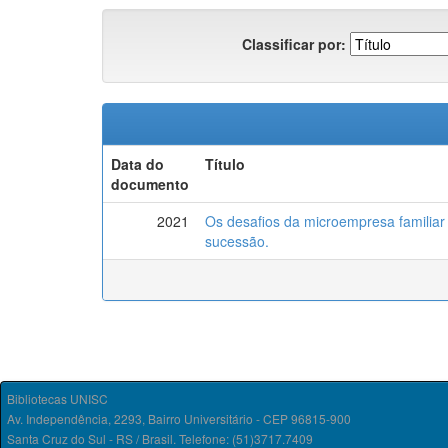
Classificar por:
Data do
Título
documento
2021
Os desafios da microempresa familiar 
sucessão.
Bibliotecas UNISC
Av. Independência, 2293, Bairro Universitário - CEP 96815-900
Santa Cruz do Sul - RS / Brasil. Telefone: (51)3717.7409