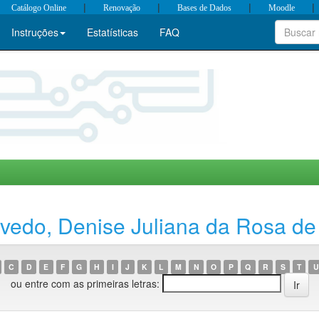
|
|
|
|
Catálogo Online
Renovação
Bases de Dados
Moodle
Instruções
Estatísticas
FAQ
vedo, Denise Juliana da Rosa de
C
D
E
F
G
H
I
J
K
L
M
N
O
P
Q
R
S
T
U
ou entre com as primeiras letras: