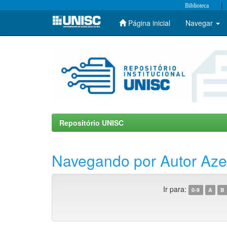
|
Biblioteca
Página inicial
Navegar
Skip
navigation
Repositório UNISC
Navegando por Autor Aze
Ir para:
0-9
A
B