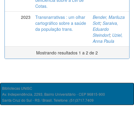
deficiência sobre a Lei de
Cotas.
2023
Transnarrativas : um olhar
Bender, Mariluza
cartográfico sobre a saúde
Sott
;
Saraiva,
da população trans.
Eduardo
Steindorf
;
Uziel,
Anna Paula
Mostrando resultados 1 a 2 de 2
Bibliotecas UNISC
Av. Independência, 2293, Bairro Universitário - CEP 96815-900
Santa Cruz do Sul - RS / Brasil. Telefone: (51)3717.7409