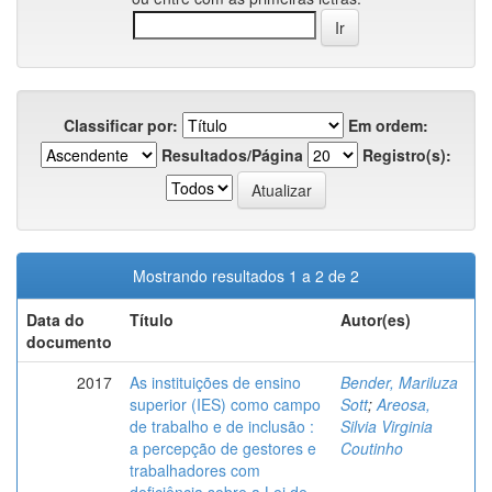
Classificar por:
Em ordem:
Resultados/Página
Registro(s):
Mostrando resultados 1 a 2 de 2
Data do
Título
Autor(es)
documento
2017
As instituições de ensino
Bender, Mariluza
superior (IES) como campo
Sott
;
Areosa,
de trabalho e de inclusão :
Silvia Virginia
a percepção de gestores e
Coutinho
trabalhadores com