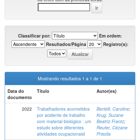
Classificar por:
Em ordem:
Resultados/Página
Registro(s):
Mostrando resultados 1 a 1 de 1
Data do
Título
Autor(es)
documento
2022
Trabalhadores acometidos
Bertelli, Caroline
;
por acidente de trabalho
Krug, Suzane
com material biológico : um
Beatriz Frantz
;
estudo sobre diferentes
Reuter, Cézane
atividades ocupacionaisl
Priscila