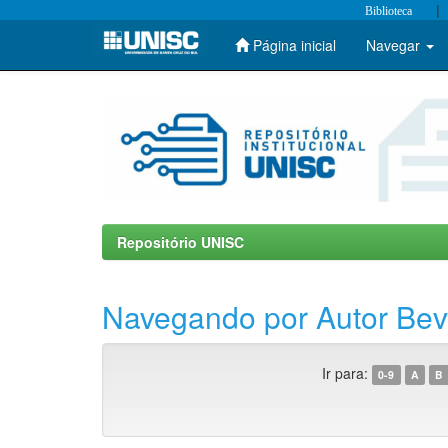
|
Biblioteca
Página inicial
Navegar
Skip
navigation
Repositório UNISC
Navegando por Autor Bevi
Ir para:
0-9
A
B