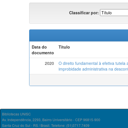
Classificar por:
Data do
Título
documento
2020
O direito fundamental à efetiva tutela
improbidade administrativa na descont
Bibliotecas UNISC
Av. Independência, 2293, Bairro Universitário - CEP 96815-900
Santa Cruz do Sul - RS / Brasil. Telefone: (51)3717.7409