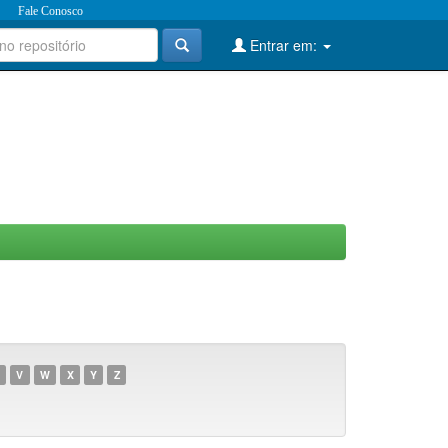
Fale Conosco
Entrar em:
V
W
X
Y
Z