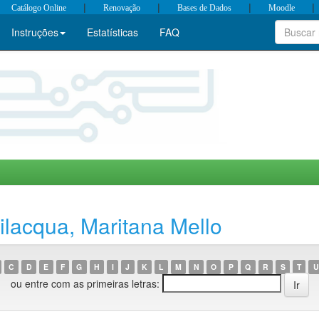
|
|
|
|
Catálogo Online
Renovação
Bases de Dados
Moodle
Instruções
Estatísticas
FAQ
lacqua, Maritana Mello
C
D
E
F
G
H
I
J
K
L
M
N
O
P
Q
R
S
T
U
ou entre com as primeiras letras: