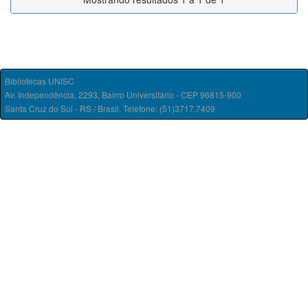
Bibliotecas UNISC
Av. Independência, 2293, Bairro Universitário - CEP 96815-900
Santa Cruz do Sul - RS / Brasil. Telefone: (51)3717.7409