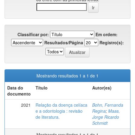
Classificar por:
Em ordem:
Resultados/Página
Registro(s):
Mostrando resultados 1 a 1 de 1
Data do
Título
Autor(es)
documento
2021
Relação da doença celíaca
Bohn, Fernanda
e a odontologia : revisão
Regina
;
Maas,
de literatura.
Jorge Ricardo
Schmidt
Mostrando resultados 1 a 1 de 1