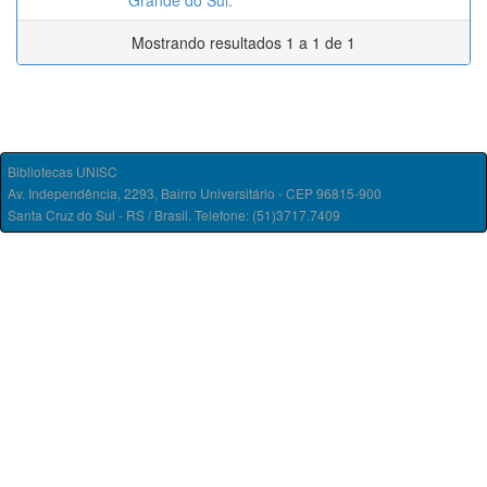
Grande do Sul.
Mostrando resultados 1 a 1 de 1
Bibliotecas UNISC
Av. Independência, 2293, Bairro Universitário - CEP 96815-900
Santa Cruz do Sul - RS / Brasil. Telefone: (51)3717.7409