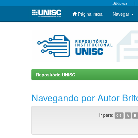
|
Biblioteca
Página inicial
Navegar
Skip
navigation
Repositório UNISC
Navegando por Autor Brit
Ir para:
0-9
A
B