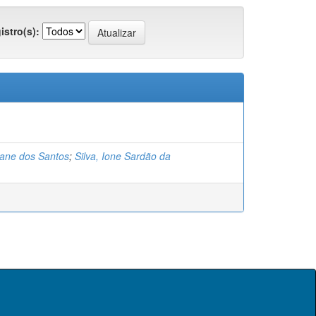
istro(s):
biane dos Santos
;
Silva, Ione Sardão da