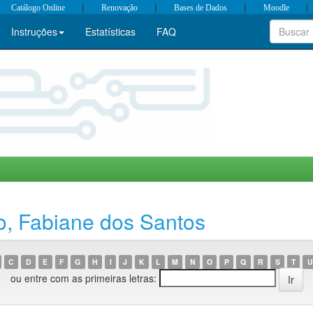
|
|
|
|
Catálogo Online
Renovação
Bases de Dados
Moodle
Instruções
Estatísticas
FAQ
o, Fabiane dos Santos
C
D
E
F
G
H
I
J
K
L
M
N
O
P
Q
R
S
T
U
ou entre com as primeiras letras: