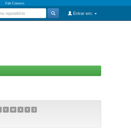
Fale Conosco
Entrar em:
V
W
X
Y
Z