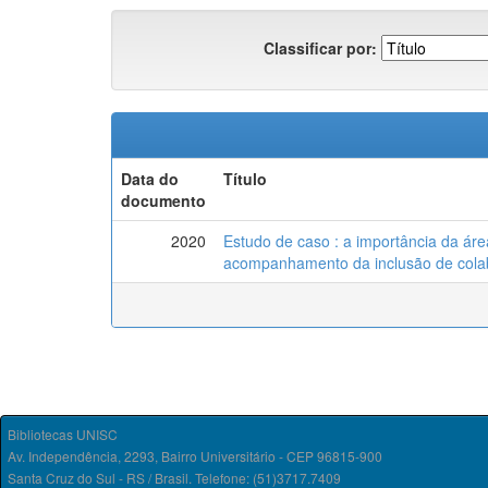
Classificar por:
Data do
Título
documento
2020
Estudo de caso : a importância da ár
acompanhamento da inclusão de cola
Bibliotecas UNISC
Av. Independência, 2293, Bairro Universitário - CEP 96815-900
Santa Cruz do Sul - RS / Brasil. Telefone: (51)3717.7409