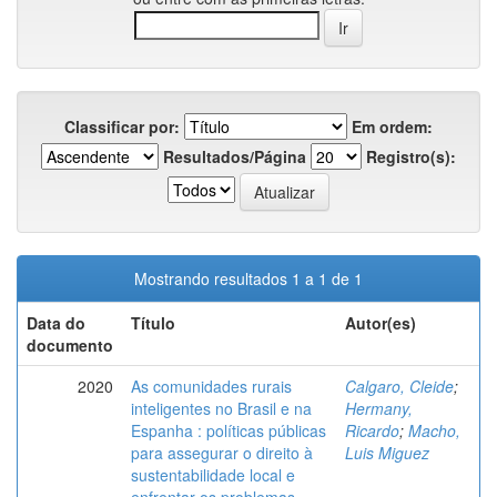
Classificar por:
Em ordem:
Resultados/Página
Registro(s):
Mostrando resultados 1 a 1 de 1
Data do
Título
Autor(es)
documento
2020
As comunidades rurais
Calgaro, Cleide
;
inteligentes no Brasil e na
Hermany,
Espanha : políticas públicas
Ricardo
;
Macho,
para assegurar o direito à
Luis Miguez
sustentabilidade local e