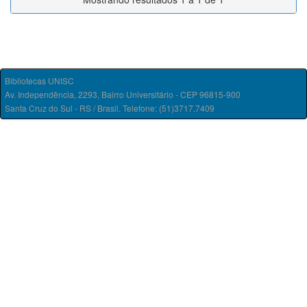
Bibliotecas UNISC
Av. Independência, 2293, Bairro Universitário - CEP 96815-900
Santa Cruz do Sul - RS / Brasil. Telefone: (51)3717.7409