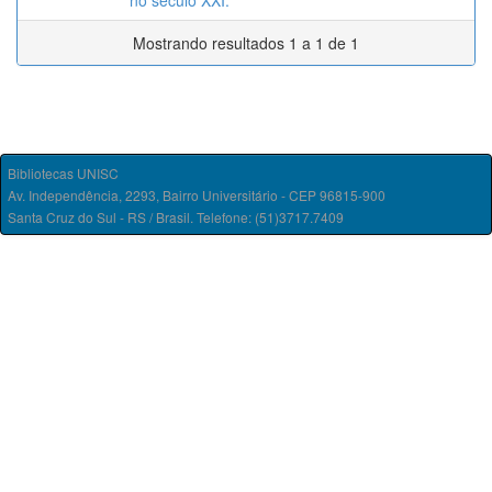
no século XXI.
Mostrando resultados 1 a 1 de 1
Bibliotecas UNISC
Av. Independência, 2293, Bairro Universitário - CEP 96815-900
Santa Cruz do Sul - RS / Brasil. Telefone: (51)3717.7409