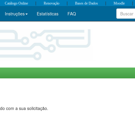
|
|
|
|
Catálogo Online
Renovação
Bases de Dados
Moodle
Instruções
Estatísticas
FAQ
do com a sua solicitação.