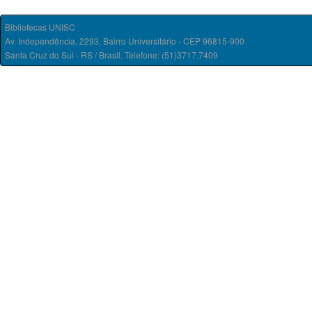
Bibliotecas UNISC
Av. Independência, 2293, Bairro Universitário - CEP 96815-900
Santa Cruz do Sul - RS / Brasil. Telefone: (51)3717.7409