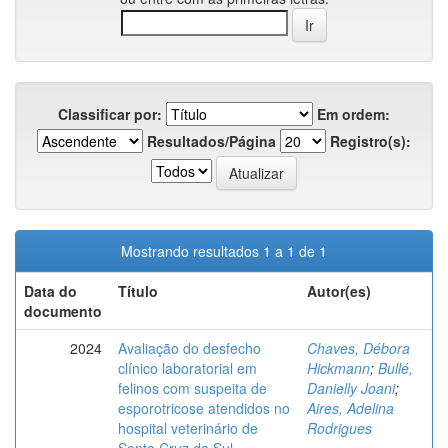
Classificar por:
Em ordem:
Resultados/Página
Registro(s):
Mostrando resultados 1 a 1 de 1
Data do
Título
Autor(es)
documento
2024
Avaliação do desfecho
Chaves, Débora
clínico laboratorial em
Hickmann
;
Bullé,
felinos com suspeita de
Danielly Joani
;
esporotricose atendidos no
Aires, Adelina
hospital veterinário de
Rodrigues