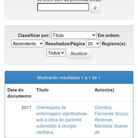
Classificar por:
Em ordem:
Resultados/Página
Registro(s):
Mostrando resultados 1 a 1 de 1
Data do
Título
Autor(es)
documento
2017
Orientações de
Coimbra,
enfermagem significativas
Fernanda Souza
;
sob a ótica do paciente
Rezende,
submetido à cirurgia
Maristela Soares
cardíaca.
de