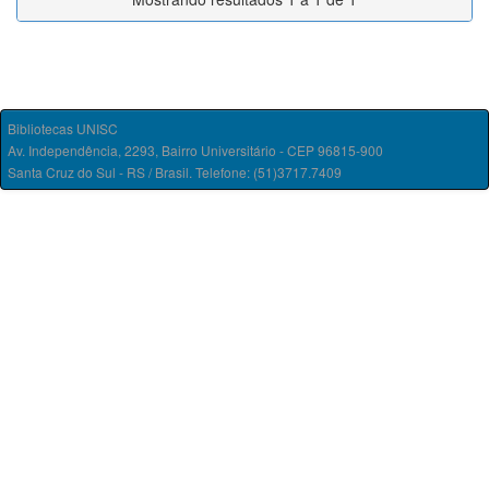
Bibliotecas UNISC
Av. Independência, 2293, Bairro Universitário - CEP 96815-900
Santa Cruz do Sul - RS / Brasil. Telefone: (51)3717.7409