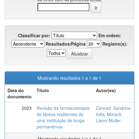
Classificar por:
Em ordem:
Resultados/Página
Registro(s):
Mostrando resultados 1 a 1 de 1
Data do
Título
Autor(es)
documento
2023
Revisão da farmacoterapia
Conrad, Sandrine
de idosos residentes de
Inês
;
Morsch,
uma instituição de longa
Lisoni Muller
permanência.
Mostrando resultados 1 a 1 de 1