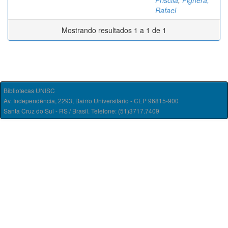
Priscila
;
Fighera,
Rafael
Mostrando resultados 1 a 1 de 1
Bibliotecas UNISC
Av. Independência, 2293, Bairro Universitário - CEP 96815-900
Santa Cruz do Sul - RS / Brasil. Telefone: (51)3717.7409