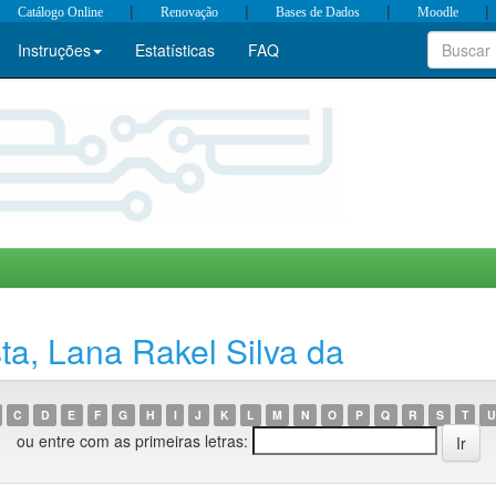
|
|
|
|
Catálogo Online
Renovação
Bases de Dados
Moodle
Instruções
Estatísticas
FAQ
a, Lana Rakel Silva da
C
D
E
F
G
H
I
J
K
L
M
N
O
P
Q
R
S
T
U
ou entre com as primeiras letras: