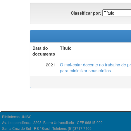
Classificar por:
Data do
Título
documento
2021
O mal-estar docente no trabalho de pr
para minimizar seus efeitos.
Bibliotecas UNISC
Av. Independência, 2293, Bairro Universitário - CEP 96815-900
Santa Cruz do Sul - RS / Brasil. Telefone: (51)3717.7409