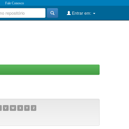
Fale Conosco
Entrar em:
V
W
X
Y
Z