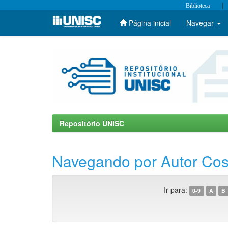
|
Biblioteca
Página inicial
Navegar
Skip
navigation
Repositório UNISC
Navegando por Autor Cost
Ir para:
0-9
A
B