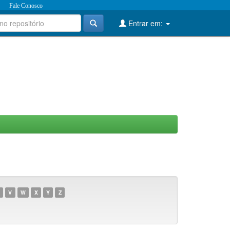
Fale Conosco
Entrar em:
V
W
X
Y
Z