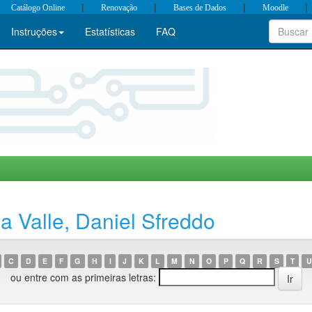
|
|
|
|
Catálogo Online
Renovação
Bases de Dados
Moodle
Instruções
Estatísticas
FAQ
a Valle, Daniel Sfreddo
C
D
E
F
G
H
I
J
K
L
M
N
O
P
Q
R
S
T
U
ou entre com as primeiras letras: