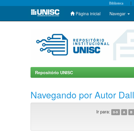
|
Biblioteca
Página inicial
Navegar
Skip
navigation
Repositório UNISC
Navegando por Autor Dall
Ir para:
0-9
A
B