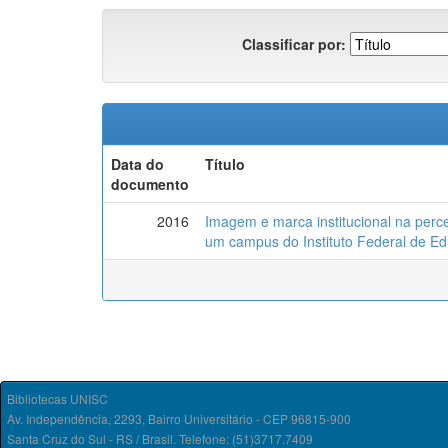
Classificar por:
Data do
Título
documento
2016
Imagem e marca institucional na per
um campus do Instituto Federal de E
Bibliotecas UNISC
Av. Independência, 2293, Bairro Universitário - CEP 96815-900
Santa Cruz do Sul - RS / Brasil. Telefone: (51)3717.7409