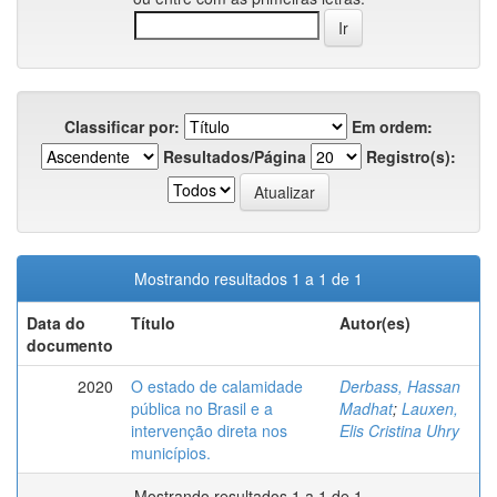
Classificar por:
Em ordem:
Resultados/Página
Registro(s):
Mostrando resultados 1 a 1 de 1
Data do
Título
Autor(es)
documento
2020
O estado de calamidade
Derbass, Hassan
pública no Brasil e a
Madhat
;
Lauxen,
intervenção direta nos
Elis Cristina Uhry
municípios.
Mostrando resultados 1 a 1 de 1