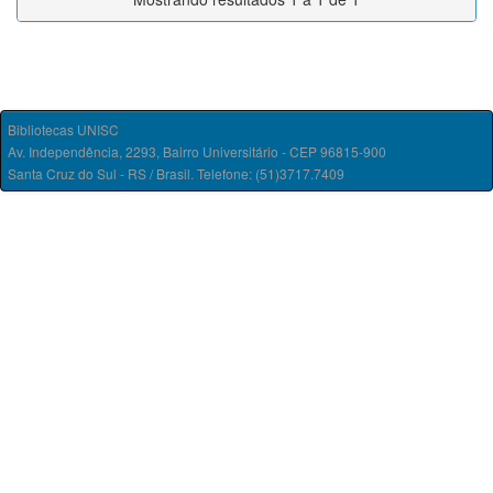
Bibliotecas UNISC
Av. Independência, 2293, Bairro Universitário - CEP 96815-900
Santa Cruz do Sul - RS / Brasil. Telefone: (51)3717.7409