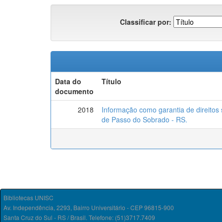
Classificar por:
Data do
Título
documento
2018
Informação como garantia de direitos 
de Passo do Sobrado - RS.
Bibliotecas UNISC
Av. Independência, 2293, Bairro Universitário - CEP 96815-900
Santa Cruz do Sul - RS / Brasil. Telefone: (51)3717.7409