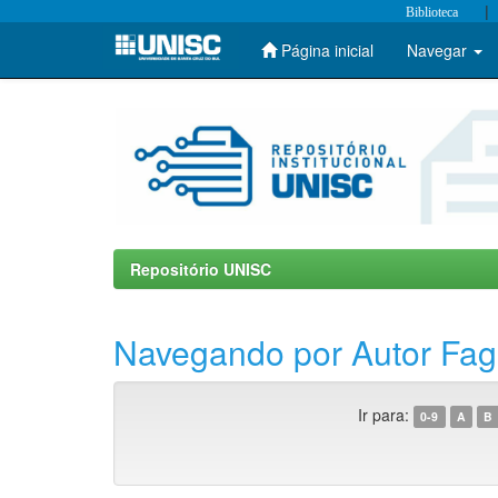
|
Biblioteca
Página inicial
Navegar
Skip
navigation
Repositório UNISC
Navegando por Autor Fag
Ir para:
0-9
A
B