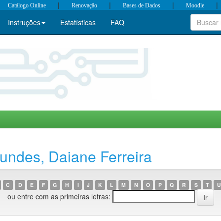
|
|
|
|
Catálogo Online
Renovação
Bases de Dados
Moodle
Instruções
Estatísticas
FAQ
undes, Daiane Ferreira
C
D
E
F
G
H
I
J
K
L
M
N
O
P
Q
R
S
T
U
ou entre com as primeiras letras: