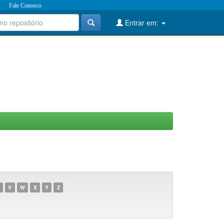
Fale Conosco
Entrar em:
V
W
X
Y
Z